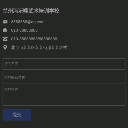
兰州冯沅翔武术培训学校
8888888@qq.com
010-88888888
010-88888888/88888888
北京市某某区某某街道某某大楼