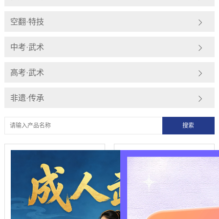
空翻·特技
中考·武术
高考·武术
非遗·传承