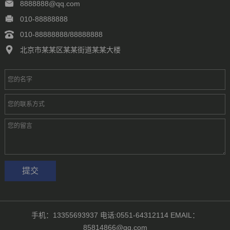
8888888@qq.com
010-88888888
010-88888888/88888888
北京市某某区某某街道某某大楼
手机：13355693937 电话:0551-64312114 EMAIL：
85814866@qq.com