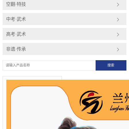
空翻·特技
中考·武术
高考·武术
非遗·传承