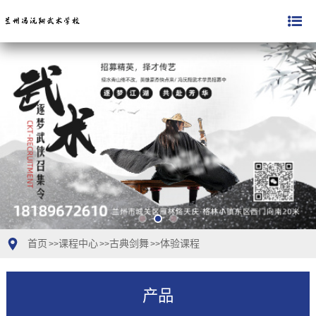
首页
课程中心
古典剑舞
体验课程
>>
>>
>>
产品