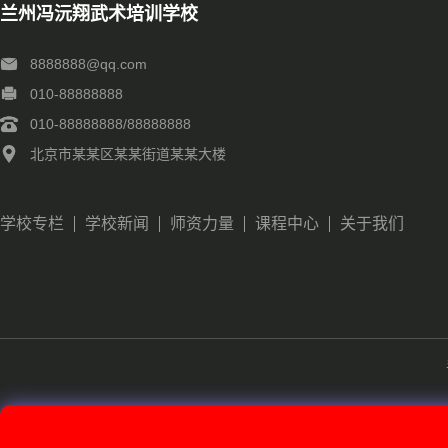
兰州冯沅翔武术培训学校
8888888@qq.com
010-88888888
010-88888888/88888888
北京市某某区某某街道某某大楼
学校专栏
学校新闻
师资力量
课程中心
关于我们