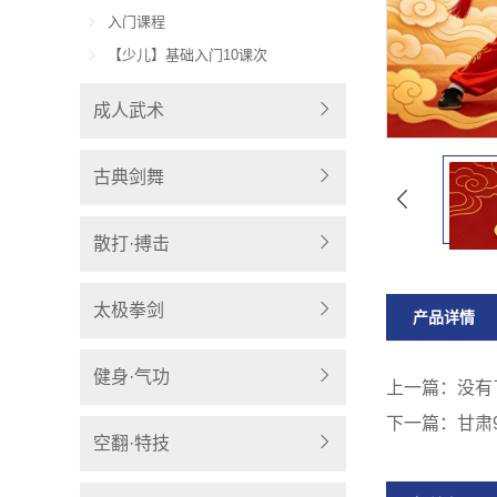
入门课程
【少儿】基础入门10课次
成人武术
古典剑舞
散打·搏击
太极拳剑
产品详情
健身·气功
上一篇：
没有
下一篇：
甘肃
空翻·特技