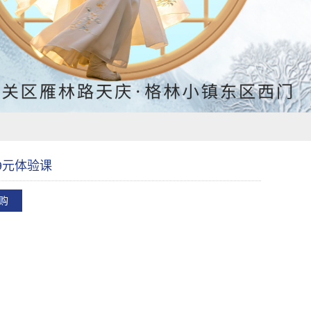
.9元体验课
购