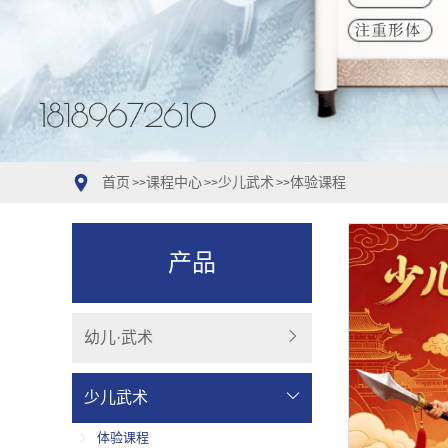
首页
课程中心
少儿武术
体验课程
>>
>>
>>
产品
幼儿·武术
少儿武术
体验课程