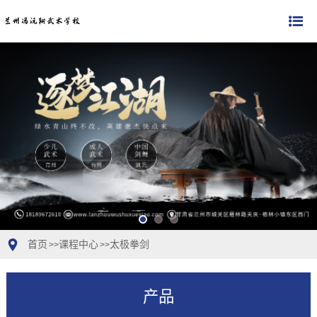
首页
课程中心
太极拳剑
>>
>>
产品