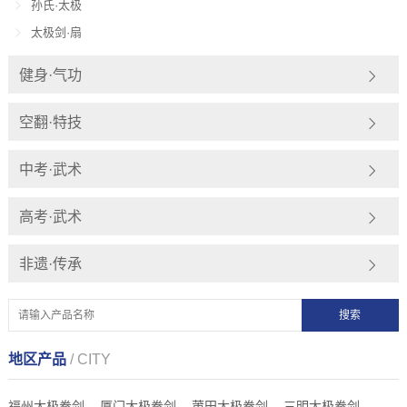
孙氏·太极
太极剑·扇
健身·气功
空翻·特技
中考·武术
高考·武术
非遗·传承
地区产品
/ CITY
福州太极拳剑
厦门太极拳剑
莆田太极拳剑
三明太极拳剑