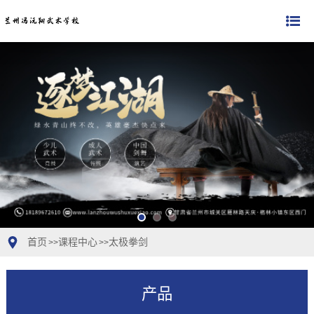
首页
课程中心
太极拳剑
>>
>>
产品