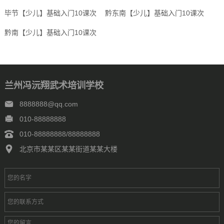
毕节【少儿】基础入门10课次
黔东南【少儿】基础入门10课次
黔南【少儿】基础入门10课次
兰州冯沅翔武术培训学校
8888888@qq.com
010-88888888
010-88888888/88888888
北京市某某区某某街道某某大楼