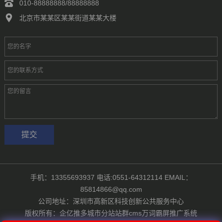
010-88888888/88888888
北京市某某区某某街道某某大楼
手机：13355693937 电话:0551-64312114 EMAIL：
85814866@qq.com
公司地址：深圳市高新区科技创新公共服务中心
版权所有：企亿推多城市分站站群cms万词霸屏推广系统