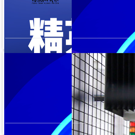
甘肃校长简介
甘肃领队：陈其梅
一、基本信息姓名：冯沅翔
学历：西北师范大学武术专
业本科身份：兰州冯沅...
2026-05-16
2026-05-17
甘肃教练：俞志强
甘肃食品饮料
风力发电机机舱制造商：协
助提升和搬移巨大的零部件
碳纤维叶片制造商：协...
2026-05-17
2019-11-09