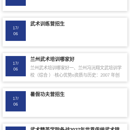
武术训练营招生
17/
06
兰州武术培训哪家好
17/
兰州武术培训哪家好一、兰州冯沅翔文武培训学
06
校（综合 ）·核心优势o资质与历史：2007 年创
办，教育局批准的专业机构，城关区雁滩 / 格林
小镇多校区，总场地 828㎡，设施专业。o...
暑假功夫营招生
17/
06
武术精英学院备战2027年世界传统武术锦标赛