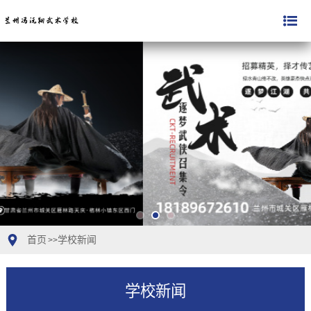
首页
学校新闻
>>
学校新闻