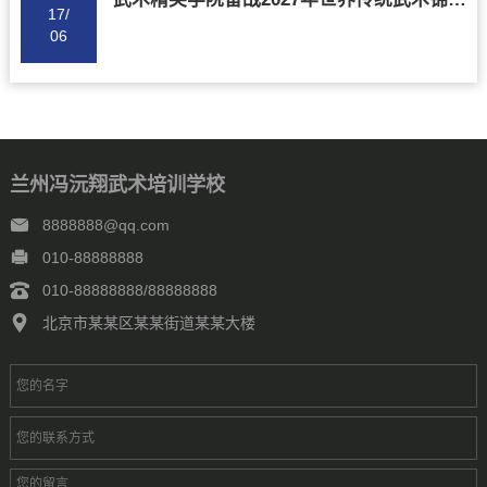
17/
06
兰州冯沅翔武术培训学校
8888888@qq.com
010-88888888
010-88888888/88888888
北京市某某区某某街道某某大楼