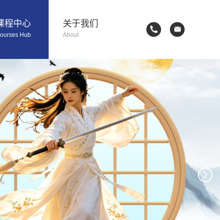
课程中心
关于我们
ourses Hub
About