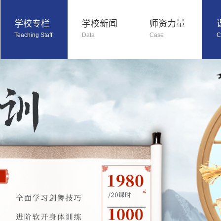
学校专栏
学校新闻
师资力量
Teaching Staff
Data
Case
C