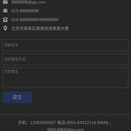
8888888@qq.com
010-88888888
010-88888888/88888888
北京市某某区某某街道某某大楼
手机：13355693937 电话:0551-64312114 EMAIL：
85814866@qq.com