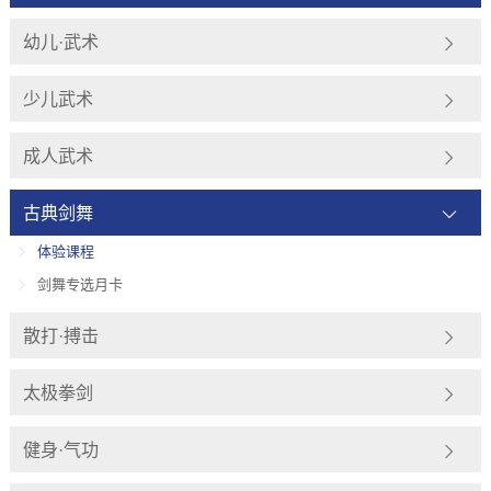
幼儿·武术
少儿武术
成人武术
古典剑舞
体验课程
剑舞专选月卡
散打·搏击
太极拳剑
健身·气功