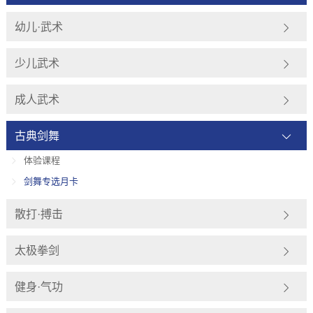
幼儿·武术
少儿武术
成人武术
古典剑舞
体验课程
剑舞专选月卡
散打·搏击
太极拳剑
健身·气功