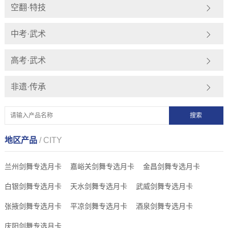
空翻·特技
中考·武术
高考·武术
非遗·传承
地区产品
/ CITY
兰州剑舞专选月卡
嘉峪关剑舞专选月卡
金昌剑舞专选月卡
白银剑舞专选月卡
天水剑舞专选月卡
武威剑舞专选月卡
张掖剑舞专选月卡
平凉剑舞专选月卡
酒泉剑舞专选月卡
庆阳剑舞专选月卡